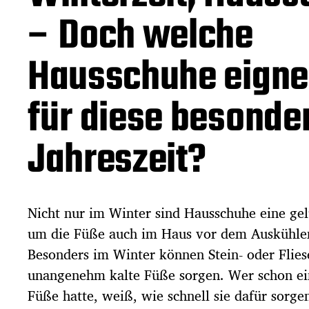
g
s
– Doch welche
d
a
Hausschuhe eigne
t
u
m
für diese besonde
Jahreszeit?
Nicht nur im Winter sind Hausschuhe eine gel
um die Füße auch im Haus vor dem Auskühlen
Besonders im Winter können Stein- oder Flies
unangenehm kalte Füße sorgen. Wer schon ein
Füße hatte, weiß, wie schnell sie dafür sorge