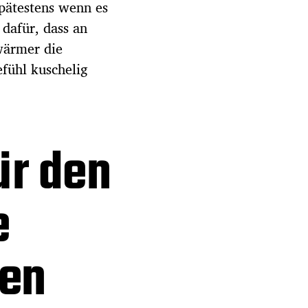
pätestens wenn es
 dafür, dass an
 wärmer die
fühl kuschelig
ür den
e
ren