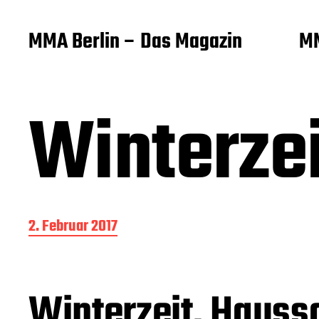
MMA Berlin – Das Magazin
MM
Winterze
B
2. Februar 2017
e
i
t
r
Winterzeit, Hauss
a