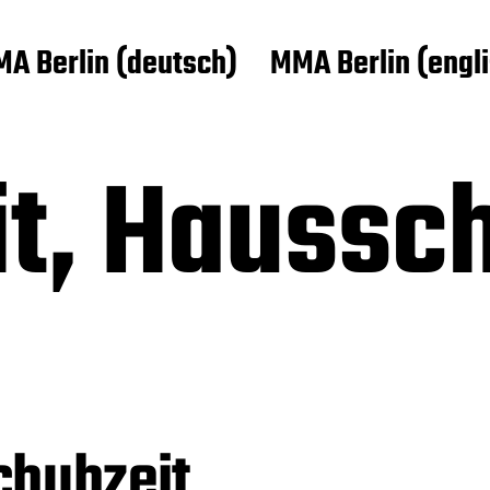
A Berlin (deutsch)
MMA Berlin (engl
it, Haussc
chuhzeit