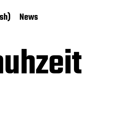
ish)
News
huhzeit