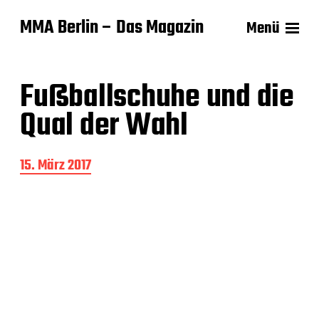
MMA Berlin – Das Magazin
Menü
Fußballschuhe und die
Qual der Wahl
B
15. März 2017
e
i
t
r
a
g
s
d
a
t