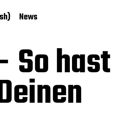
ish)
News
– So hast
 Deinen