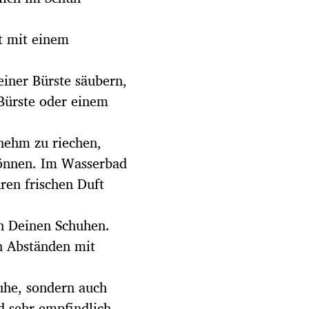
t mit einem
einer Bürste säubern,
Bürste oder einem
nehm zu riechen,
gönnen. Im Wasserbad
ren frischen Duft
an Deinen Schuhen.
n Abständen mit
uhe, sondern auch
d sehr empfindlich