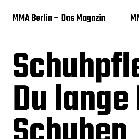
MMA Berlin – Das Magazin
MM
Schuhpfl
Du lange
Schuhen