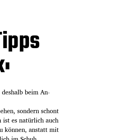
Tipps
k:
– deshalb beim An-
ziehen, sondern schont
ist es natürlich auch
u können, anstatt mit
lich im Schuh