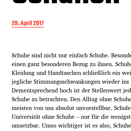
B
29. April 2017
e
i
t
r
Schuhe sind nicht nur einfach Schuhe. Besond
a
g
einen ganz besonderen Bezug zu ihnen. Schuh
s
Kleidung und Handtaschen schließlich ein we
d
a
jegliche Stimmungsschwankungen wieder ins P
t
Dementsprechend hoch ist der Stellenwert jed
u
Schuhe zu betrachten. Den Alltag ohne Schuhe
m
meisten von uns absolut unvorstellbar. Schule
Universität ohne Schuhe – nur für die wenigs
umsetzbar. Umso wichtiger ist es also, Schuhe