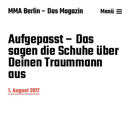
MMA Berlin – Das Magazin
Menü
Aufgepasst – Das
sagen die Schuhe über
Deinen Traummann
aus
B
1. August 2017
e
i
t
r
a
g