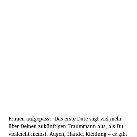
s
d
a
t
u
m
Frauen aufgepasst! Das erste Date sagt viel mehr
über Deinen zukünftigen Traummann aus, als Du
vielleicht meinst. Augen, Hände, Kleidung – es gibt