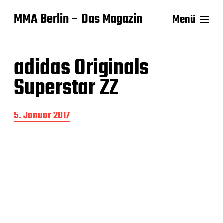
MMA Berlin – Das Magazin
Menü
adidas Originals
Superstar ZZ
B
5. Januar 2017
e
i
t
r
a
g
s
d
a
t