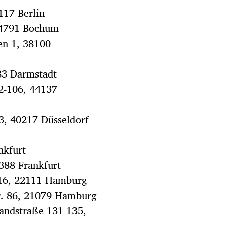
0117 Berlin
44791 Bochum
en 1, 38100
283 Darmstadt
2-106, 44137
33, 40217 Düsseldorf
nkfurt
0388 Frankfurt
z 16, 22111 Hamburg
r. 86, 21079 Hamburg
andstraße 131-135,