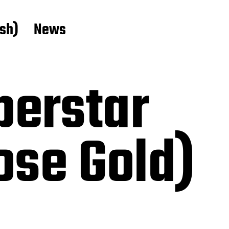
ish)
News
perstar
se Gold)