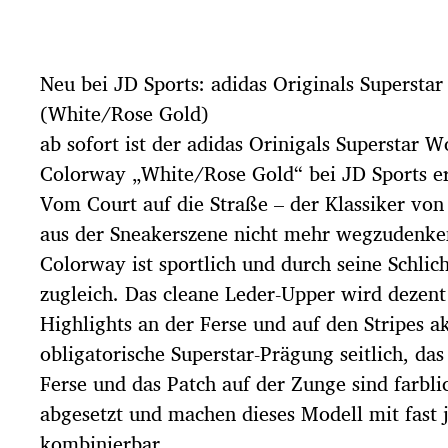
i
t
r
Neu bei JD Sports: adidas Originals Supersta
a
g
(White/Rose Gold)
s
ab sofort ist der adidas Orinigals Superstar
d
a
Colorway „White/Rose Gold“ bei JD Sports er
t
Vom Court auf die Straße – der Klassiker von 
u
aus der Sneakerszene nicht mehr wegzudenke
m
Colorway ist sportlich und durch seine Schlich
zugleich. Das cleane Leder-Upper wird dezent
Highlights an der Ferse und auf den Stripes ak
obligatorische Superstar-Prägung seitlich, da
Ferse und das Patch auf der Zunge sind farbli
abgesetzt und machen dieses Modell mit fast 
kombinierbar.