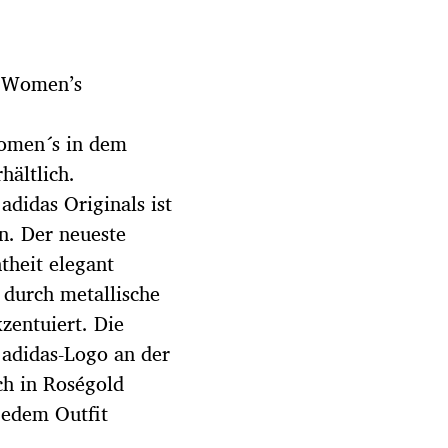
r Women’s
 Women´s in dem
hältlich.
adidas Originals ist
n. Der neueste
theit elegant
 durch metallische
zentuiert. Die
s adidas-Logo an der
ch in Roségold
jedem Outfit