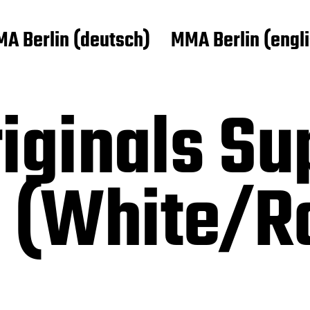
A Berlin (deutsch)
MMA Berlin (engl
iginals Su
(White/Ro