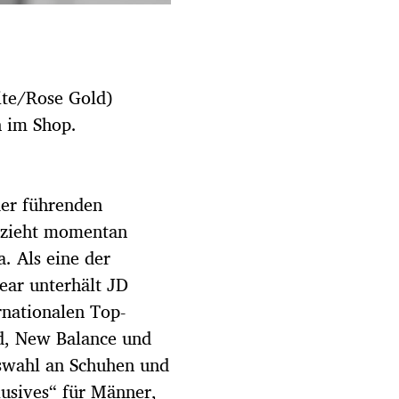
ite/Rose Gold)
h im Shop.
der führenden
lzieht momentan
. Als eine der
ear unterhält JD
rnationalen Top-
d, New Balance und
uswahl an Schuhen und
lusives“ für Männer,